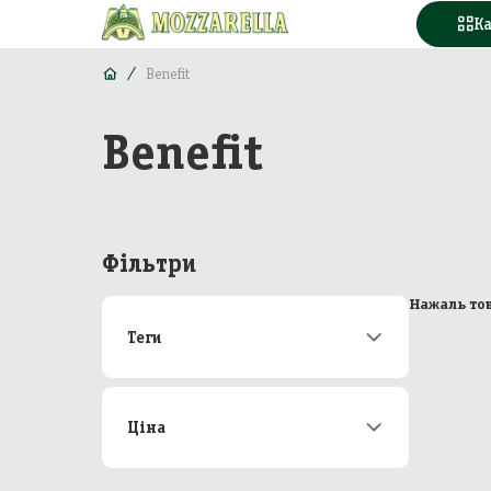
К
Benefit
Benefit
Конд
Вода
Горі
Фільтри
Моло
Нажаль тов
Теги
Море
Акції
172
М'яс
Новинки
21
Топ-продаж
48
Ціна
Кава
Від
До
Конс