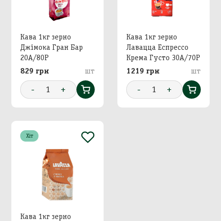
Кава 1кг зерно
Кава 1кг зерно
Джімока Гран Бар
Лавацца Еспрессо
20А/80Р
Крема Густо 30А/70Р
829 грн
шт
1219 грн
шт
-
1
+
-
1
+
Хіт
Кава 1кг зерно