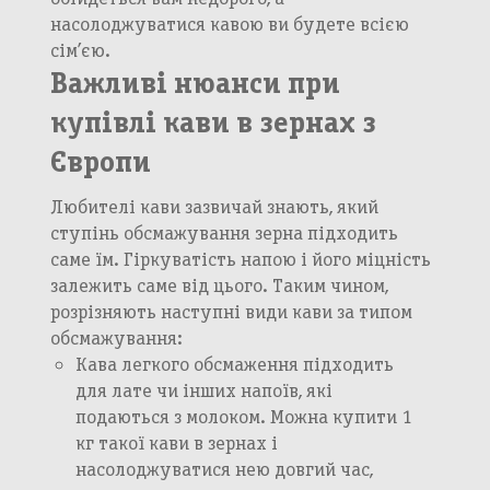
Далі
насолоджуватися кавою ви будете всією
Підтвердити
Підтвердити
сім’єю.
Важливі нюанси при
купівлі кави в зернах з
Європи
Любителі кави зазвичай знають, який
ступінь обсмажування зерна підходить
саме їм. Гіркуватість напою і його міцність
залежить саме від цього. Таким чином,
розрізняють наступні види кави за типом
обсмажування:
Кава легкого обсмаження підходить
для лате чи інших напоїв, які
подаються з молоком. Можна купити 1
кг такої кави в зернах і
насолоджуватися нею довгий час,