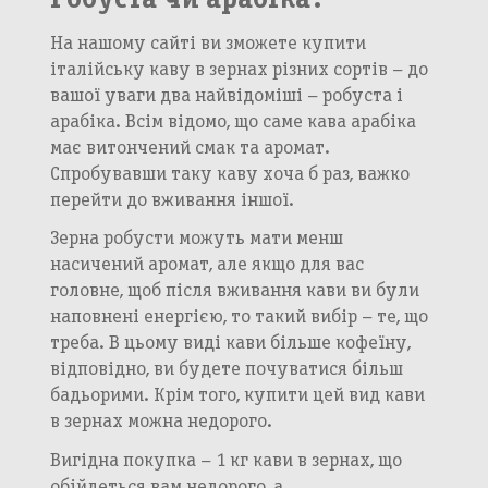
На нашому сайті ви зможете купити
італійську каву в зернах різних сортів – до
вашої уваги два найвідоміші – робуста і
арабіка. Всім відомо, що саме кава арабіка
має витончений смак та аромат.
Спробувавши таку каву хоча б раз, важко
перейти до вживання іншої.
Зерна робусти можуть мати менш
насичений аромат, але якщо для вас
головне, щоб після вживання кави ви були
наповнені енергією, то такий вибір – те, що
треба. В цьому виді кави більше кофеїну,
Додавання кошику в
Зберегти кошик
відповідно, ви будете почуватися більш
корзину
Вхід в кабінет
бадьорими. Крім того, купити цей вид кави
Номер телефону
Назва кошика
в зернах можна недорого.
Додати кошик у корзину?
Вигідна покупка – 1 кг кави в зернах, що
обійдеться вам недорого, а