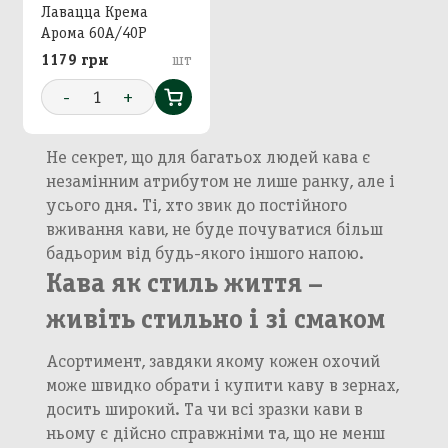
Лавацца Крема
Aрома 60А/40Р
1179 грн
шт
-
1
+
Не секрет, що для багатьох людей кава є
незамінним атрибутом не лише ранку, але і
усього дня. Ті, хто звик до постійного
вживання кави, не буде почуватися більш
бадьорим від будь-якого іншого напою.
Кава як стиль життя –
живіть стильно і зі смаком
Асортимент, завдяки якому кожен охочий
може швидко обрати і купити каву в зернах,
досить широкий. Та чи всі зразки кави в
ньому є дійсно справжніми та, що не менш