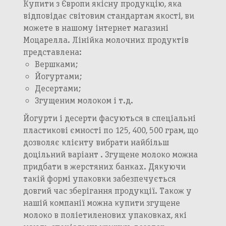
Купити з Європи якісну продукцію, яка
відповідає світовим стандартам якості, ви
можете в нашому інтернет магазині
Моцарелла. Лінійка молочних продуктів
представлена:
Вершками;
Йогуртами;
Десертами;
Згущеним молоком і т.д.
Йогурти і десерти фасуються в спеціальні
пластикові ємності по 125, 400, 500 грам, що
Додавання кошику в
Зберегти кошик
дозволяє клієнту вибрати найбільш
корзину
Вхід в кабінет
доцільний варіант . Згущене молоко можна
Номер телефону
Назва кошика
придбати в жерстяних банках. Дякуючи
Додати кошик у корзину?
такій формі упаковки забезпечується
довгий час зберігання продукції. Також у
Далі
нашій компанії можна купити згущене
Підтвердити
молоко в поліетиленових упаковках, які
Підтвердити