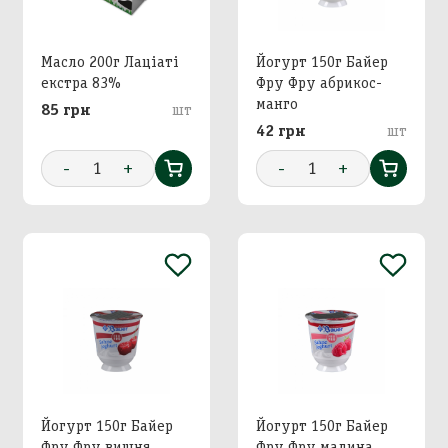
Масло 200г Лаціаті
Йогурт 150г Байер
екстра 83%
Фру Фру абрикос-
манго
85 грн
шт
42 грн
шт
-
1
+
-
1
+
Йогурт 150г Байер
Йогурт 150г Байер
Фру Фру вишня
Фру Фру малина