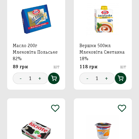
Масло 200г
Вершки 500мл
Млековіта Польське
Млековіта Сметанка
82%
18%
89 грн
шт
118 грн
шт
-
1
+
-
1
+