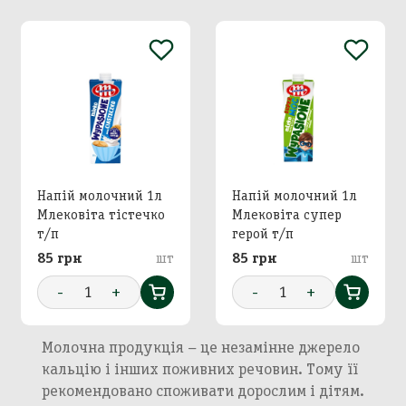
Напій молочний 1л
Напій молочний 1л
Млековіта тістечко
Млековіта супер
т/п
герой т/п
85 грн
шт
85 грн
шт
-
1
+
-
1
+
Молочна продукція – це незамінне джерело
кальцію і інших поживних речовин. Тому її
рекомендовано споживати дорослим і дітям.