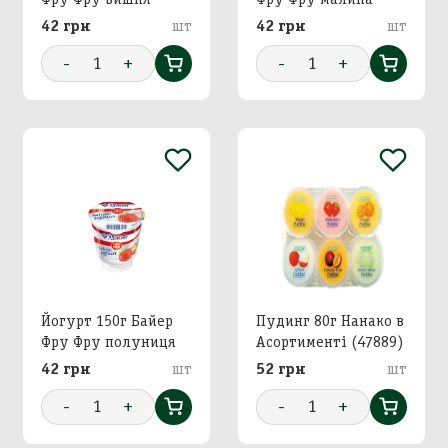
42 грн
шт
42 грн
шт
-
1
+
-
1
+
Йогурт 150г Байер
Пудинг 80г Нанако в
Фру Фру полуниця
Асортименті (47889)
42 грн
шт
52 грн
шт
-
1
+
-
1
+