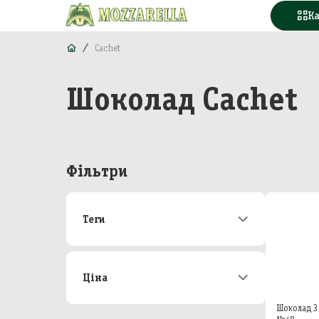
К
Cachet
Шоколад Cachet
Конд
Вода
Горі
Фільтри
Моло
Теги
Море
Акції
172
М'яс
Новинки
21
Топ-продаж
48
Ціна
Кава
Від
До
Шоколад 3
Конс