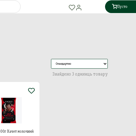
Пусто
Знайдено 3 одиниць товару
00г Качет молочний