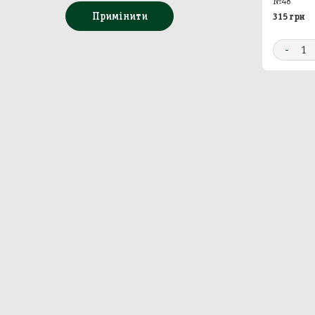
№48
Примінити
315 грн
Бакал
-
1
Непр
Сир
Побу
Особ