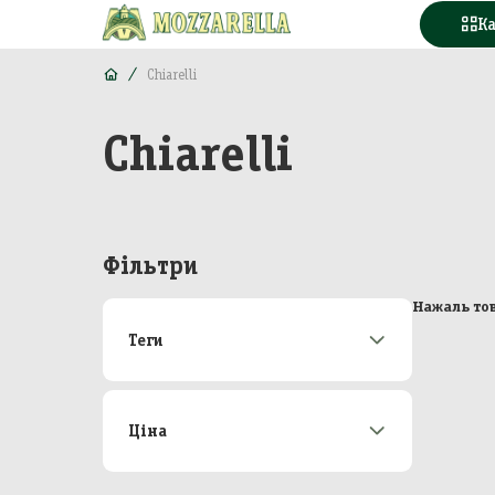
К
Chiarelli
Chiarelli
Конд
Вода
Горі
Фільтри
Моло
Нажаль тов
Теги
Море
Акції
172
М'яс
Новинки
21
Топ-продаж
48
Ціна
Кава
Від
До
Конс