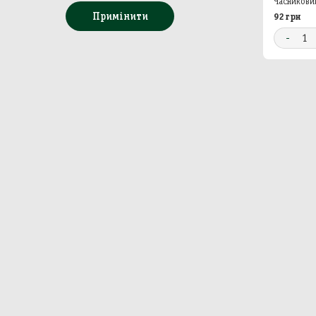
Часникови
Примінити
92 грн
Бакал
-
1
Непр
Сир
Побу
Особ