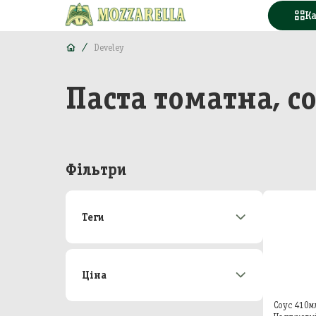
К
Develey
Паста томатна, с
Конд
Вода
Горі
Фільтри
Моло
Теги
Море
Акції
172
М'яс
Новинки
21
Топ-продаж
48
Ціна
Кава
Від
До
Соус 410м
Конс