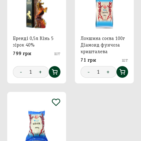
Бренді 0,5л Кінь 5
Локшина соєва 100г
зірок 40%
Діамонд фунчоза
кришталева
799 грн
шт
71 грн
шт
-
1
+
-
1
+