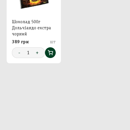
Шоколад 500г
Дольчіандо екстра
чорний
389 грн
шт
-
1
+