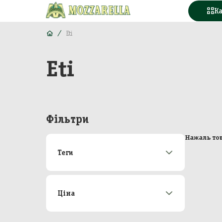
К
Eti
Eti
Конд
Вода
Горі
Фільтри
Моло
Нажаль тов
Теги
Море
Акції
173
М'яс
Новинки
22
Топ-продаж
47
Ціна
Кава
Від
До
Конс