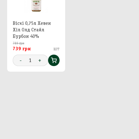
Віскі 0,75л Хевен
Хіл Олд Стайл
Бурбон 40%
789 грн
739 грн
шт
-
1
+