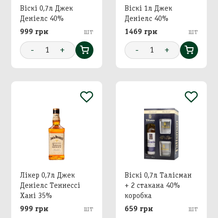
Віскі 0,7л Джек
Віскі 1л Джек
Деніелс 40%
Деніелс 40%
999 грн
шт
1469 грн
шт
-
1
+
-
1
+
Лікер 0,7л Джек
Віскі 0,7л Талісман
Деніелс Теннессі
+ 2 стакана 40%
Хані 35%
коробка
999 грн
шт
659 грн
шт
Додавання кошику в
Зберегти кошик