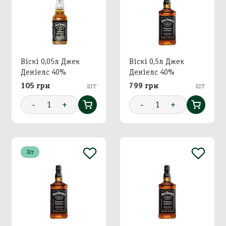
Віскі 0,05л Джек
Віскі 0,5л Джек
Деніелс 40%
Деніелс 40%
105 грн
шт
799 грн
шт
-
1
+
-
1
+
Хіт