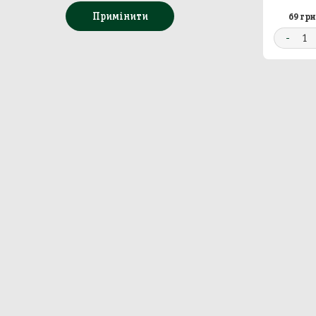
Примінити
69 грн
Бакал
-
1
Непр
Сир
Побу
Особ