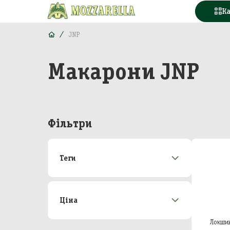
К
JNP
Макарони JNP
Конд
Вода
Горі
Фільтри
Моло
Теги
Море
Акції
172
М'яс
Новинки
21
Топ-продаж
48
Ціна
Кава
Від
До
Локшин
Конс