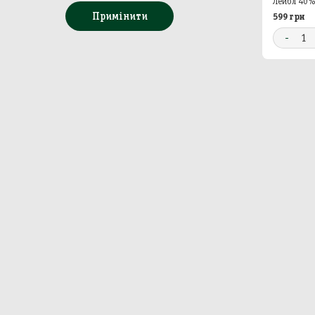
Лейбл 40
Примінити
599 грн
Бакал
-
1
Непр
Сир
Побу
Особ