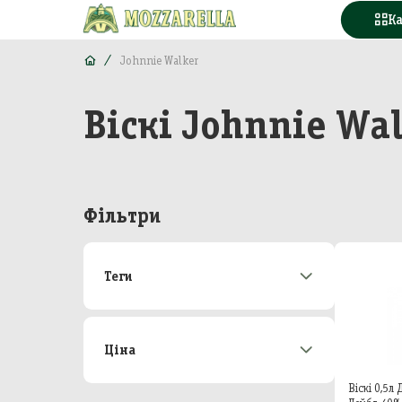
К
Johnnie Walker
Віскі Johnnie Wa
Конд
Вода
Горі
Фільтри
Моло
Теги
Море
Акції
173
М'яс
Новинки
22
Топ-продаж
49
Ціна
Кава
Від
До
Віскі 0,5л
Конс