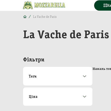
К
La Vache de Paris
La Vache de Paris
Конд
Вода
Горі
Фільтри
Моло
Нажаль тов
Теги
Море
Акції
173
М'яс
Новинки
22
Топ-продаж
47
Ціна
Кава
Від
До
Конс