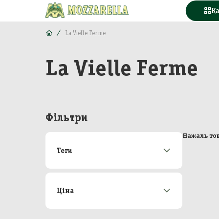
К
La Vielle Ferme
La Vielle Ferme
Конд
Вода
Горі
Фільтри
Моло
Нажаль тов
Теги
Море
Акції
173
М'яс
Новинки
22
Топ-продаж
47
Ціна
Кава
Від
До
Конс