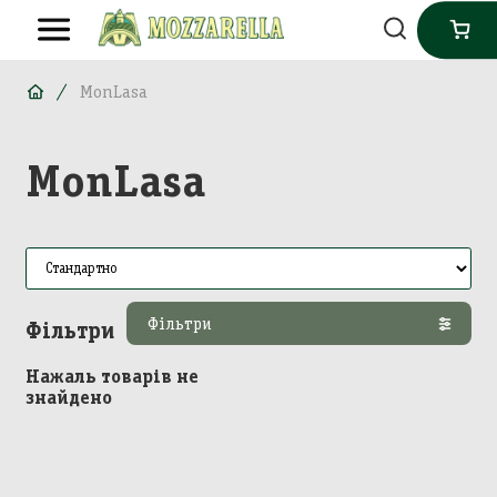
MonLasa
MonLasa
Фільтри
Фільтри
Нажаль товарів не
знайдено