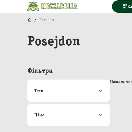
К
Posejdon
Posejdon
Конд
Вода
Горі
Фільтри
Моло
Нажаль тов
Теги
Море
Акції
172
М'яс
Новинки
21
Топ-продаж
48
Ціна
Кава
Від
До
Конс