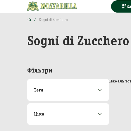
К
Sogni di Zucchero
Sogni di Zucchero
Конд
Вода
Горі
Фільтри
Моло
Нажаль тов
Теги
Море
Акції
173
М'яс
Новинки
22
Топ-продаж
49
Ціна
Кава
Від
До
Конс