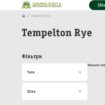
К
Tempelton Rye
Tempelton Rye
Конд
Вода
Горі
Фільтри
Моло
Нажаль тов
Теги
Море
Акції
173
М'яс
Новинки
22
Топ-продаж
46
Ціна
Кава
Від
До
Конс