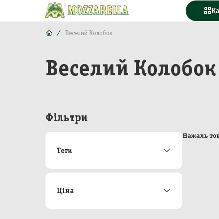
К
Веселий Колобок
Веселий Колобок
Конд
Вода
Горі
Фільтри
Моло
Нажаль тов
Теги
Море
Акції
173
М'яс
Новинки
22
Топ-продаж
49
Ціна
Кава
Від
До
Конс