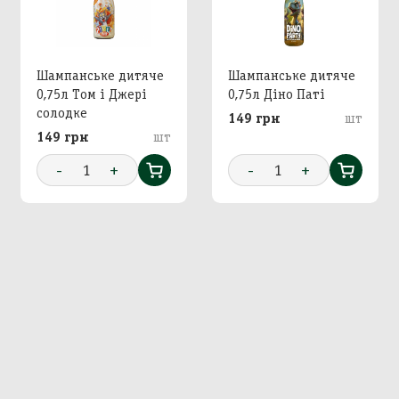
Шампанське дитяче
Шампанське дитяче
0,75л Том і Джері
0,75л Діно Паті
солодке
149 грн
шт
149 грн
шт
-
1
+
-
1
+
Додавання кошику в
Зберегти кошик
корзину
Вхід в кабінет
Номер телефону
Назва кошика
Додати кошик у корзину?
Далі