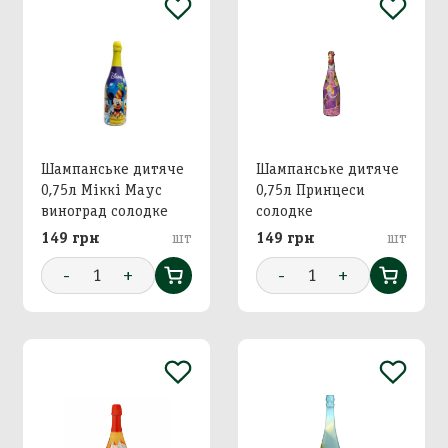
Шампанське дитяче
Шампанське дитяче
0,75л Міккі Маус
0,75л Принцеси
виноград солодке
солодке
149 грн
шт
149 грн
шт
-
1
+
-
1
+