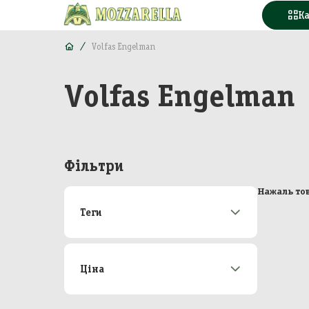
К
Volfas Engelman
Volfas Engelman
Конд
Вода
Горі
Фільтри
Моло
Нажаль тов
Теги
Море
Акції
173
М'яс
Новинки
22
Топ-продаж
47
Ціна
Кава
Від
До
Конс