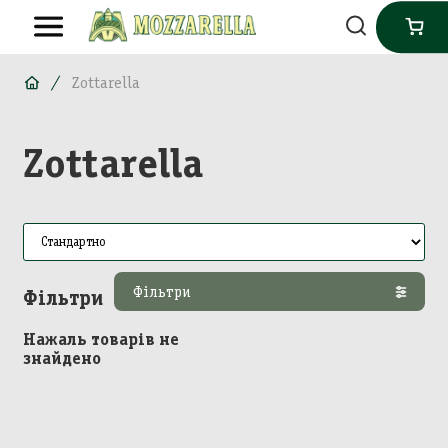
Zottarella
Zottarella
Фільтри
Фільтри
Нажаль товарів не
знайдено