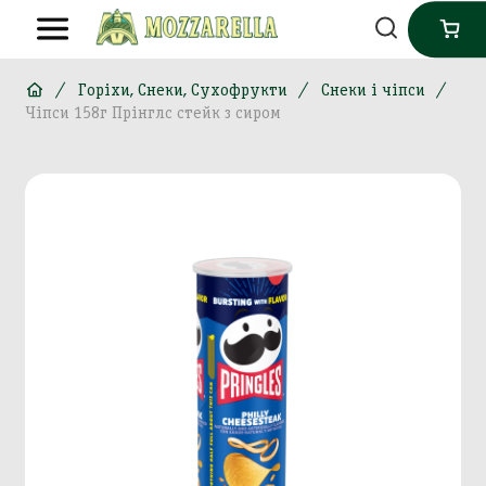
Горіхи, Снеки, Сухофрукти
Снеки і чіпси
Чіпси 158г Прінглс стейк з сиром