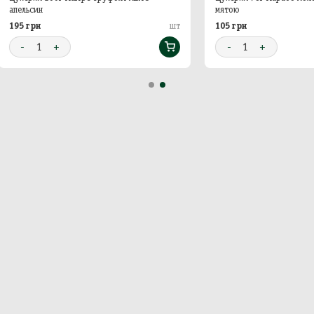
н
мятою
н
105 грн
шт
1
+
-
1
+