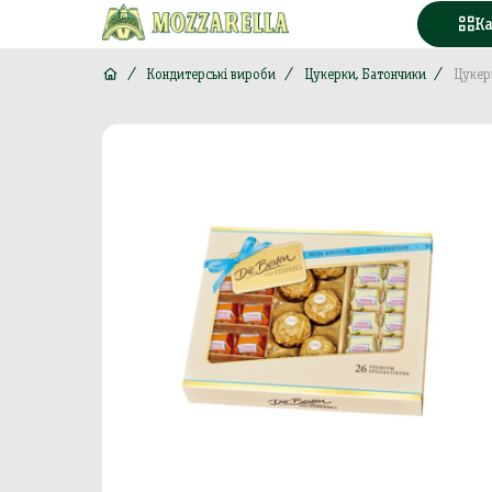
К
Кондитерські вироби
Цукерки, Батончики
Цукер
Конд
Вода
Горі
Моло
Море
М'яс
Кава
Конс