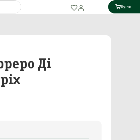
Пусто
рреро Ді
оріх