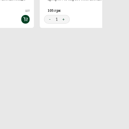
105 грн
шт
шт
-
1
+