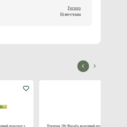
Ferrero
Німеччина
олад з
Цукерки 78г Марабо молочний шоколад