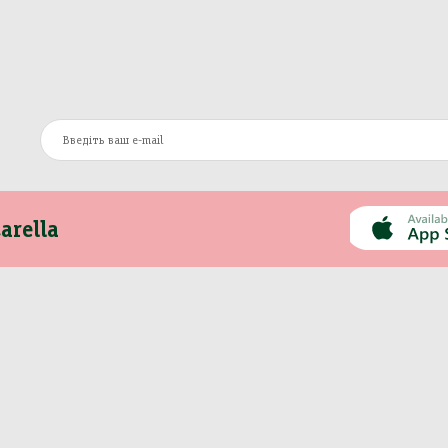
arella
Інформація
Інше
Про компанію
Моя Mozzarella
Оплата та доставка
Вакансії
Контакти
Сертифікати
Новини
Політика