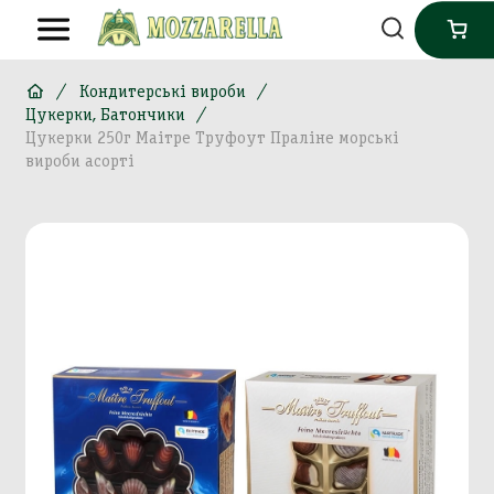
Кондитерські вироби
Цукерки, Батончики
Цукерки 250г Маітре Труфоут Праліне морські
вироби асорті