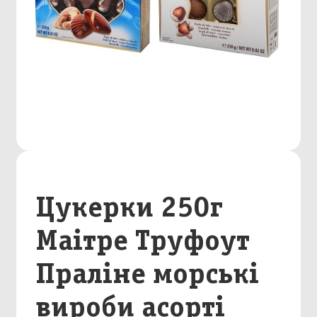
Цукерки 250г
Маітре Труфоут
Праліне морські
вироби асорті