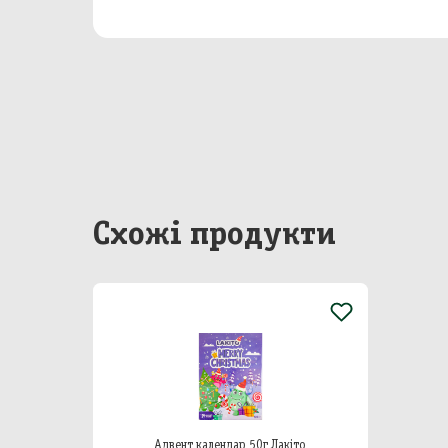
Бакал
Непр
Сир
Побу
Особ
Схожі продукти
Адвент календар 50г Лакіто