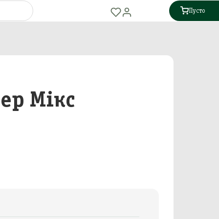
Пусто
ер Мікс