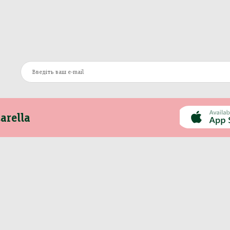
arella
Інформація
Інше
Про компанію
Моя Mozzarella
Оплата та доставка
Вакансії
Контакти
Сертифікати
Новини
Політика