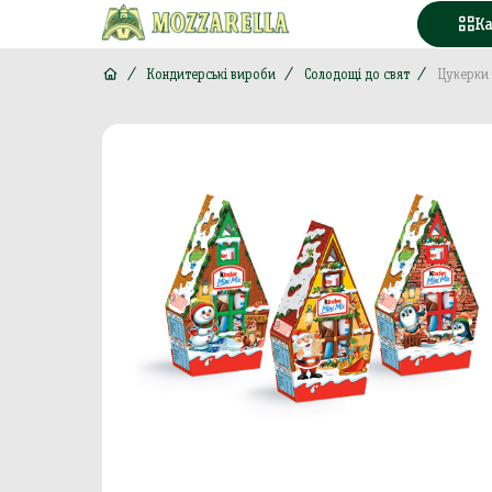
К
Кондитерські вироби
Солодощі до свят
Цукерки 
Конд
Вода
Горі
Моло
Море
М'яс
Кава
Конс