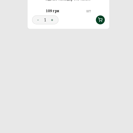
109 грн
шт
-
1
+