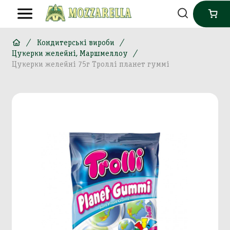
Кондитерські вироби
Цукерки желейні, Маршмеллоу
Цукерки желейні 75г Троллі планет гуммі