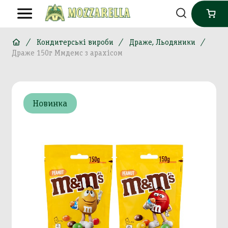
Кондитерські вироби
Драже, Льодяники
Драже 150г Ммдемс з арахісом
Новинка