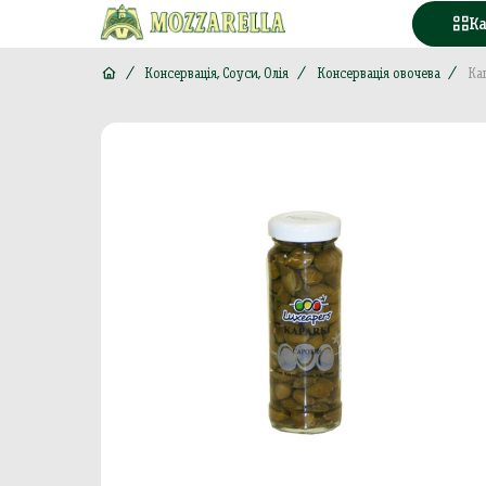
К
Консервація, Соуси, Олія
Консервація овочева
Ка
Конд
Вода
Горі
Моло
Море
М'яс
Кава
Конс