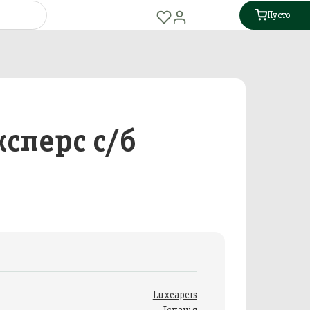
Пусто
сперс с/б
Luxeapers
Іспанія