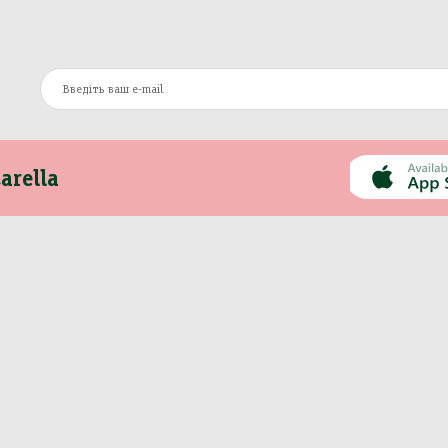
arella
Інформація
Інше
Про компанію
Моя Mozzarella
Оплата та доставка
Вакансії
Контакти
Сертифікати
Новини
Політика
Рецепти
конфіденційності
Публічна оферта