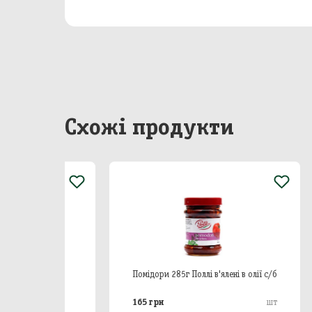
Бакал
Непр
Сир
Побу
Схожі продукти
Особ
 с/б
Помідори 285г Поллі в'ялені в олії с/б
Помідо
165 грн
55 гр
шт
шт