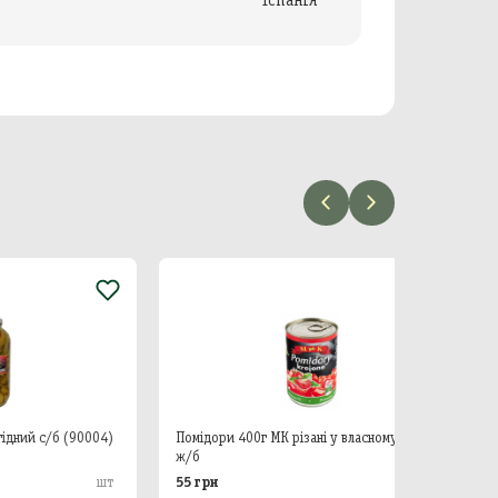
(90004)
Помідори 400г МК різані у власному соку
Кукуру
ж/б
55 грн
50 грн
шт
шт