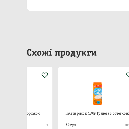
Бакал
Непр
Сир
Побу
Схожі продукти
Особ
морською
Галети рисові 130г Трапеза з сочевицею
52 грн
шт
шт