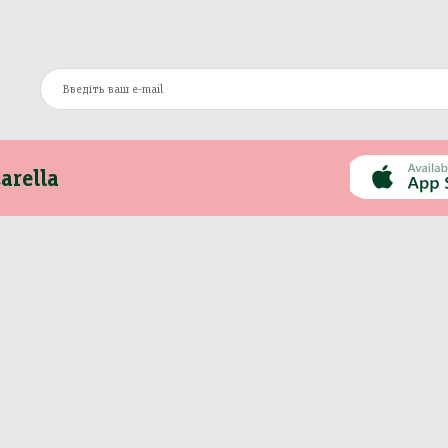
arella
Інформація
Інше
Про компанію
Моя Mozzarella
Оплата та доставка
Вакансії
Контакти
Сертифікати
Новини
Політика
Рецепти
конфіденційності
Публічна оферта