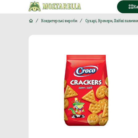
К
Кондитерські вироби
Сухарі, Крекери, Хлібні паличк
Конд
Вода
Горі
Моло
Море
М'яс
Кава
Конс