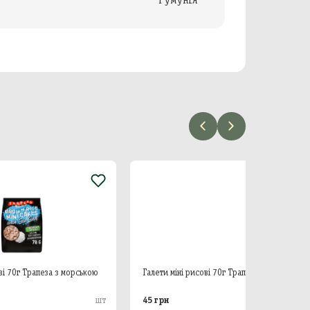
 морською
Галети міні рисові 70г Трапеза з сочевицею
Міні-хлі
сиру
45 грн
55 грн
шт
шт