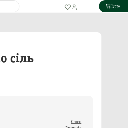
Пусто
о сіль
Croco
Румунія