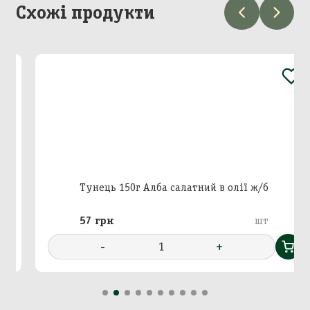
Схожі продукти
Додавання кошику в
Зберегти кошик
корзину
Вхід в кабінет
Номер телефону
Назва кошика
Тунець 150г Алба салатний в олії ж/б
Додати кошик у корзину?
57 грн
шт
Далі
Підтвердити
Підтвердити
-
1
+