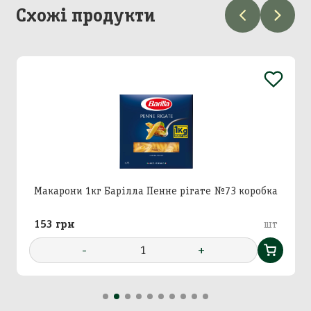
Схожі продукти
Додавання кошику в
Зберегти кошик
корзину
Вхід в кабінет
Номер телефону
Назва кошика
Макарони 1кг Барілла Пенне рігате №73 коробка
Додати кошик у корзину?
153 грн
шт
Далі
Підтвердити
Підтвердити
-
1
+