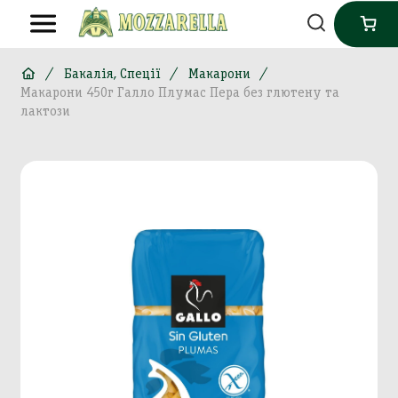
Бакалія, Спеції
Макарони
Макарони 450г Галло Плумас Пера без глютену та
лактози