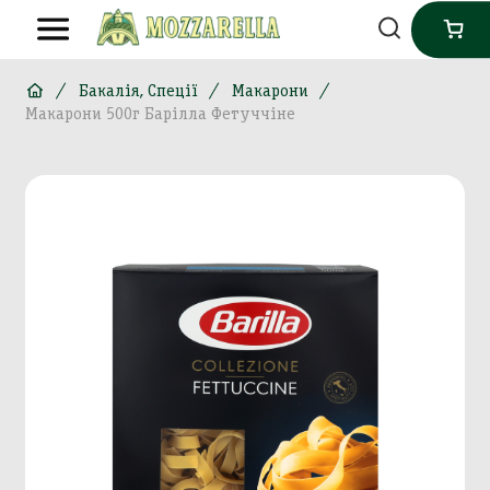
Бакалія, Спеції
Макарони
Макарони 500г Барілла Фетуччіне