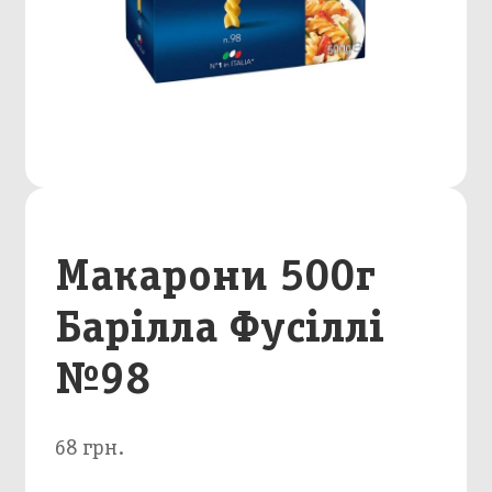
Макарони 500г
Барілла Фусіллі
№98
68 грн.