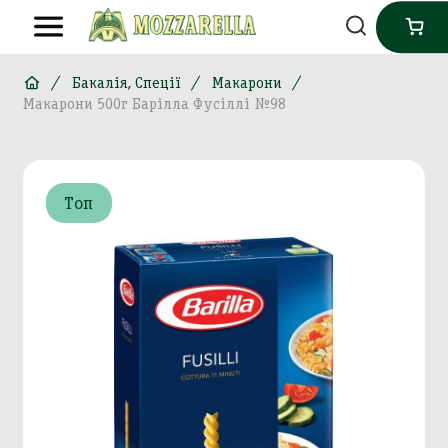
Бакалія, Спеції
Макарони
Макарони 500г Барілла Фусіллі №98
Топ