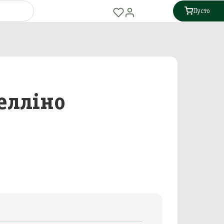
Пусто
елліно