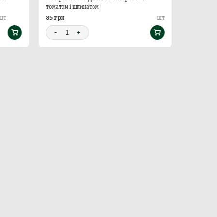
томатом і шпинатом
85 грн
66 грн
шт
шт
-
1
+
-
1