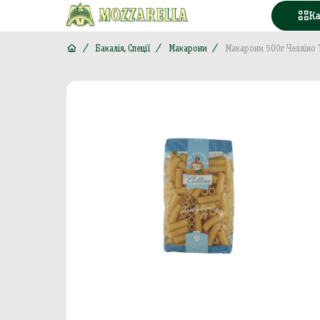
К
Бакалія, Спеції
Макарони
Макарони 500г Челліно Т
Конд
Вода
Горі
Моло
Море
М'яс
Кава
Конс