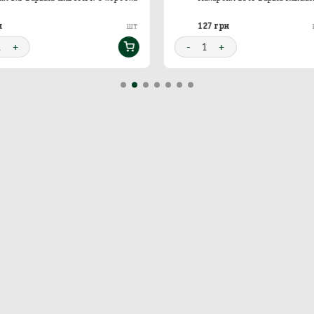
н
127 грн
шт
1
+
-
1
+