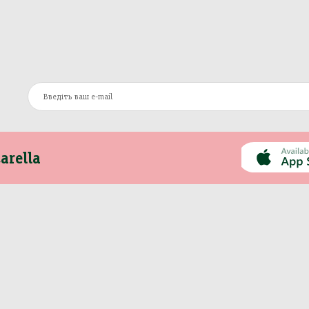
arella
Інформація
Інше
Про компанію
Моя Mozzarella
Оплата та доставка
Вакансії
Контакти
Сертифікати
Новини
Політика