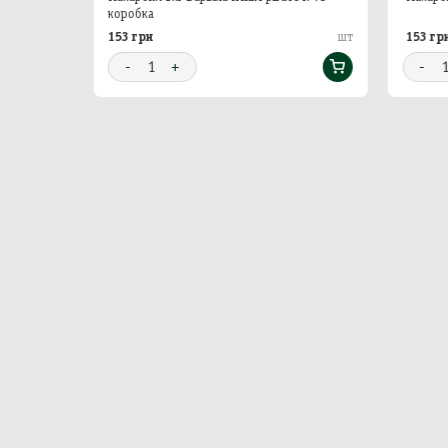
коробка
153 грн
153 гр
шт
шт
-
1
+
-