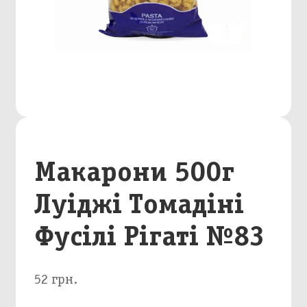
Макарони 500г
Луіджі Томадіні
Фусілі Рігаті №83
52 грн.