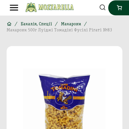
Бакалія, Спеції
Макарони
Макарони 500г Луіджі Томадіні Фусілі Рігаті №83