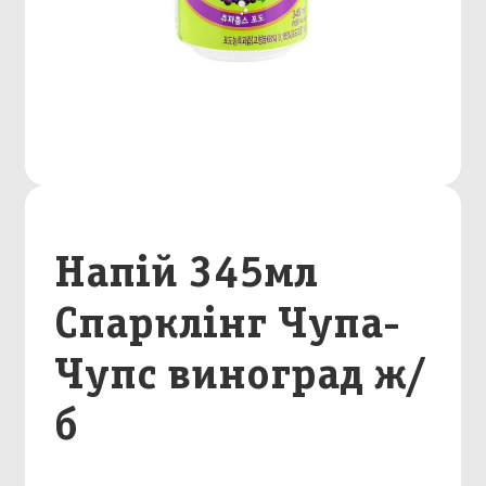
Напій 345мл
Спарклінг Чупа-
Чупс виноград ж/
б