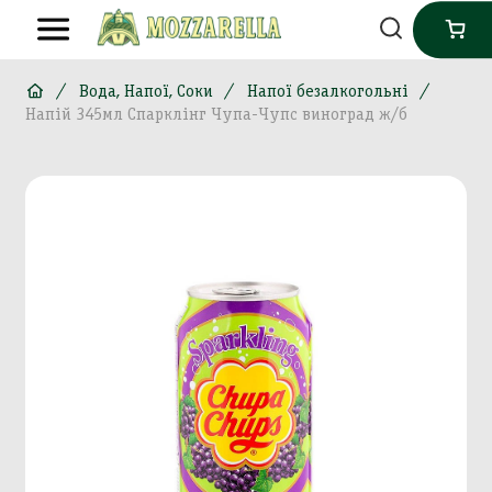
Вода, Напої, Соки
Напої безалкогольні
Напій 345мл Спарклінг Чупа-Чупс виноград ж/б