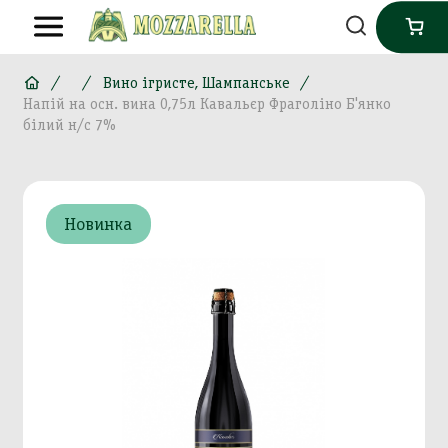
Вино ігристе, Шампанське
Напій на осн. вина 0,75л Кавальєр Фраголіно Б'янко
білий н/с 7%
Новинка