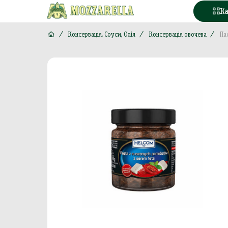
К
Консервація, Соуси, Олія
Консервація овочева
Па
Конд
Вода
Горі
Моло
Море
М'яс
Кава
Конс