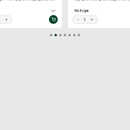
н
50.9 грн
шт
1
+
-
1
+