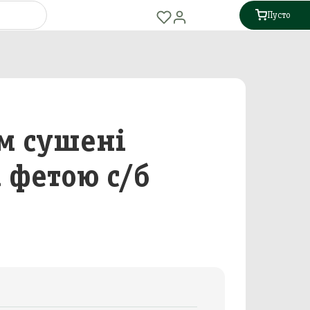
Пусто
ом сушені
 фетою с/б