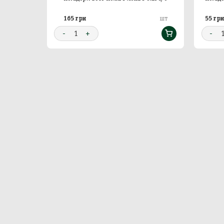
165 грн
55 гр
шт
шт
-
1
+
-