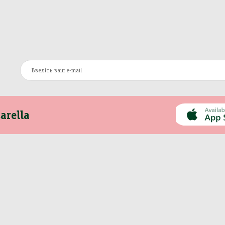
arella
Інформація
Інше
Про компанію
Моя Mozzarella
Оплата та доставка
Вакансії
Контакти
Сертифікати
Новини
Політика