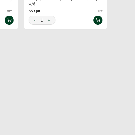
ж/б
55 грн
50 грн
шт
шт
-
1
+
-
1