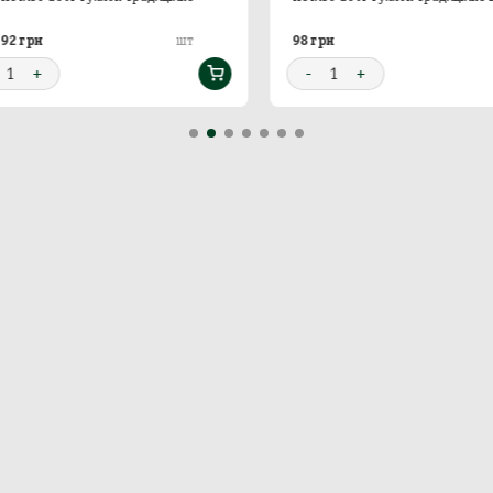
2 грн
98 грн
шт
1
+
-
1
+