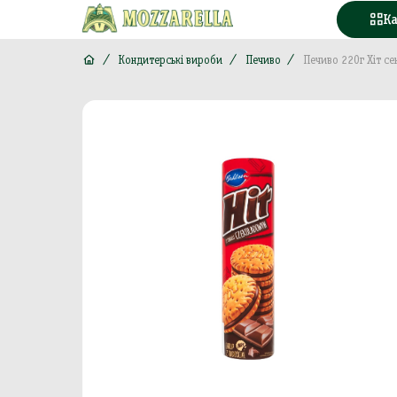
К
Кондитерські вироби
Печиво
Печиво 220г Хіт с
Конд
Вода
Горі
Моло
Море
М'яс
Кава
Конс