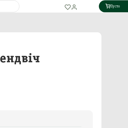
Пусто
сендвіч