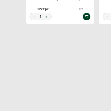
122 грн
9
шт
шт
-
1
+
-