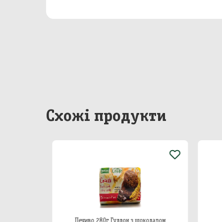
Бакал
Непр
Сир
Побу
Особ
Схожі продукти
Корівки
Печиво 280г Гуллон з шоколадом
П