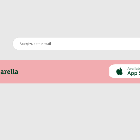
arella
Інформація
Інше
Про компанію
Моя Mozzarella
Оплата та доставка
Вакансії
Контакти
Сертифікати
Новини
Політика