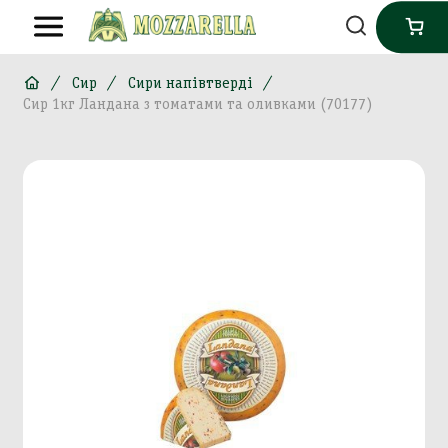
Сир
Сири напівтверді
Сир 1кг Ландана з томатами та оливками (70177)