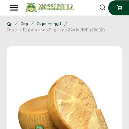
Сир
Сири тверді
Сир 1кг Парміджано Реджано 24міс ДОП (70032)