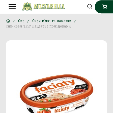
Сир
Сири м'які та намазки
Сир-крем 135г Лаціаті з помідорами