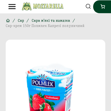
Сир
Сири м'які та намазки
Сир-крем 150г Полмлек Капрезі полуничний