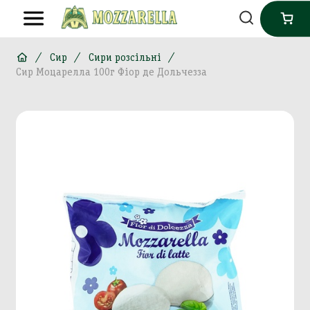
Сир
Сири розсільні
Сир Моцарелла 100г Фіор де Дольчезза