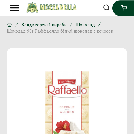
Кондитерські вироби
Шоколад
Шоколад 90г Раффаелло білий шоколад з кокосом