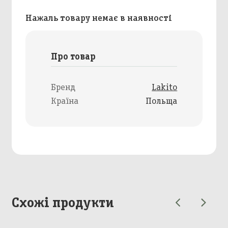
Нажаль товару немає в наявності
Про товар
Бренд
Lakito
Країна
Польща
Схожі продукти
Додавання кошику в
Зберегти кошик