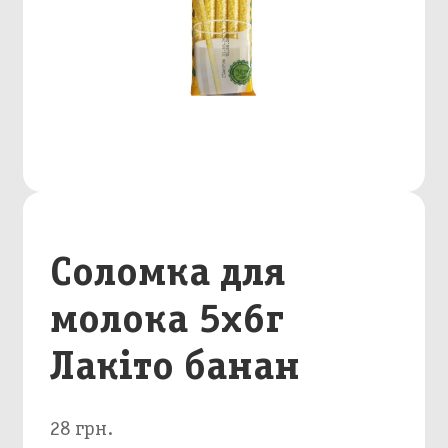
Соломка для
молока 5х6г
Лакіто банан
28 грн.