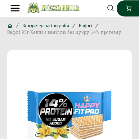
Кондитерські вироби
Вафлі
Вафлі 95г Хеппі з ваніллю без цукру 14% протеїну