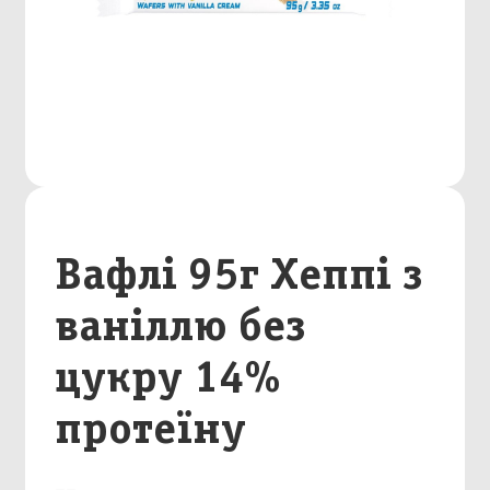
Вафлі 95г Хеппі з
ваніллю без
цукру 14%
протеїну