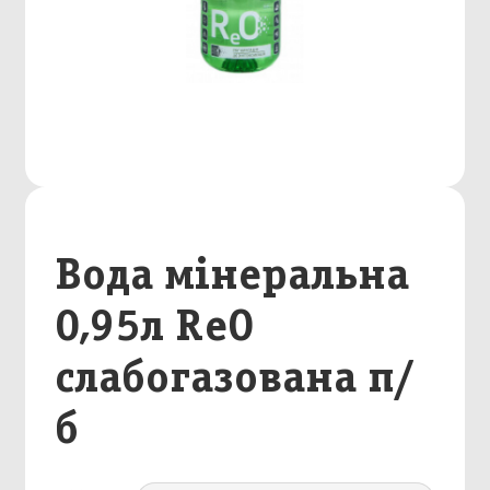
Вода мінеральна
0,95л ReO
слабогазована п/
б