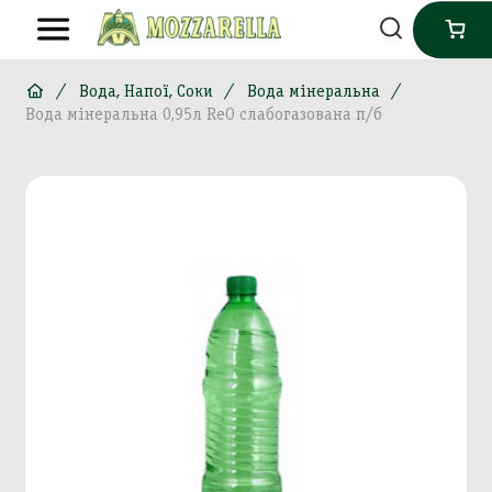
Вода, Напої, Соки
Вода мінеральна
Вода мінеральна 0,95л ReO слабогазована п/б